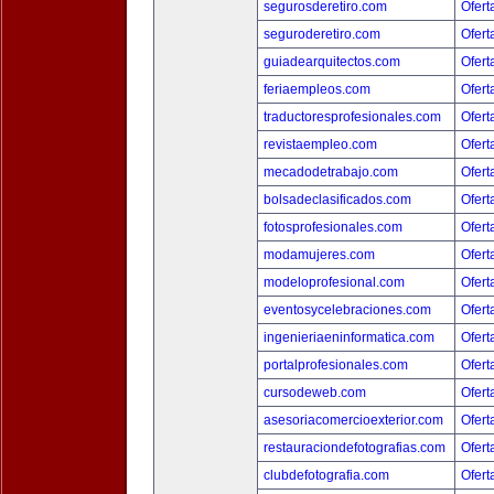
segurosderetiro.com
Ofert
seguroderetiro.com
Ofert
guiadearquitectos.com
Ofert
feriaempleos.com
Ofert
traductoresprofesionales.com
Ofert
revistaempleo.com
Ofert
mecadodetrabajo.com
Ofert
bolsadeclasificados.com
Ofert
fotosprofesionales.com
Ofert
modamujeres.com
Ofert
modeloprofesional.com
Ofert
eventosycelebraciones.com
Ofert
ingenieriaeninformatica.com
Ofert
portalprofesionales.com
Ofert
cursodeweb.com
Ofert
asesoriacomercioexterior.com
Ofert
restauraciondefotografias.com
Ofert
clubdefotografia.com
Ofert