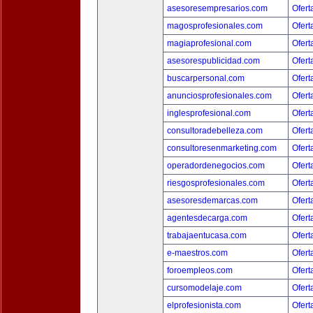
asesoresempresarios.com
Ofert
magosprofesionales.com
Ofert
magiaprofesional.com
Ofert
asesorespublicidad.com
Ofert
buscarpersonal.com
Ofert
anunciosprofesionales.com
Ofert
inglesprofesional.com
Ofert
consultoradebelleza.com
Ofert
consultoresenmarketing.com
Ofert
operadordenegocios.com
Ofert
riesgosprofesionales.com
Ofert
asesoresdemarcas.com
Ofert
agentesdecarga.com
Ofert
trabajaentucasa.com
Ofert
e-maestros.com
Ofert
foroempleos.com
Ofert
cursomodelaje.com
Ofert
elprofesionista.com
Ofert