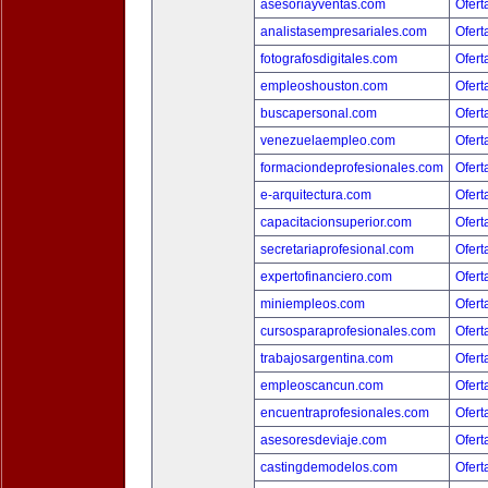
asesoriayventas.com
Ofert
analistasempresariales.com
Ofert
fotografosdigitales.com
Ofert
empleoshouston.com
Ofert
buscapersonal.com
Ofert
venezuelaempleo.com
Ofert
formaciondeprofesionales.com
Ofert
e-arquitectura.com
Ofert
capacitacionsuperior.com
Ofert
secretariaprofesional.com
Ofert
expertofinanciero.com
Ofert
miniempleos.com
Ofert
cursosparaprofesionales.com
Ofert
trabajosargentina.com
Ofert
empleoscancun.com
Ofert
encuentraprofesionales.com
Ofert
asesoresdeviaje.com
Ofert
castingdemodelos.com
Ofert