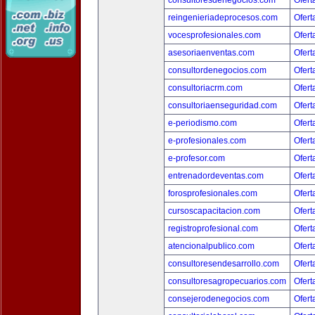
consultoresdenegocios.com
Ofert
reingenieriadeprocesos.com
Ofert
vocesprofesionales.com
Ofert
asesoriaenventas.com
Ofert
consultordenegocios.com
Ofert
consultoriacrm.com
Ofert
consultoriaenseguridad.com
Ofert
e-periodismo.com
Ofert
e-profesionales.com
Ofert
e-profesor.com
Ofert
entrenadordeventas.com
Ofert
forosprofesionales.com
Ofert
cursoscapacitacion.com
Ofert
registroprofesional.com
Ofert
atencionalpublico.com
Ofert
consultoresendesarrollo.com
Ofert
consultoresagropecuarios.com
Ofert
consejerodenegocios.com
Ofert