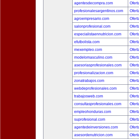
agentesdecompra.com
Ofert
profesionalesargentinos.com
Ofert
agroempresario.com
Ofert
salonprofesional.com
Ofert
especialistaennutricion.com
Ofert
efutbolista.com
Ofert
mexempleo.com
Ofert
modelomasculino.com
Ofert
asesoriasprofesionales.com
Ofert
profesionalizacion.com
Ofert
zonatrabajos.com
Ofert
webdeprofesionales.com
Ofert
trabajosweb.com
Ofert
consultasprofesionales.com
Ofert
empleohonduras.com
Ofert
suprofesional.com
Ofert
agentedeinversiones.com
Ofert
asesordenutricion.com
Ofert