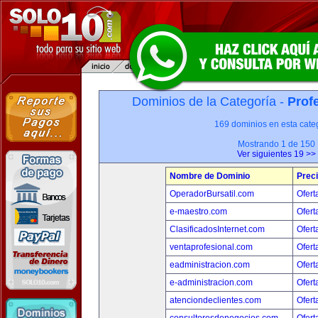
Dominios de la Categoría -
Prof
169 dominios en esta categ
Mostrando 1 de 150
Ver siguientes 19 >>
Nombre de Dominio
Prec
OperadorBursatil.com
Ofert
e-maestro.com
Ofert
ClasificadosInternet.com
Ofert
ventaprofesional.com
Ofert
eadministracion.com
Ofert
e-administracion.com
Ofert
atenciondeclientes.com
Ofert