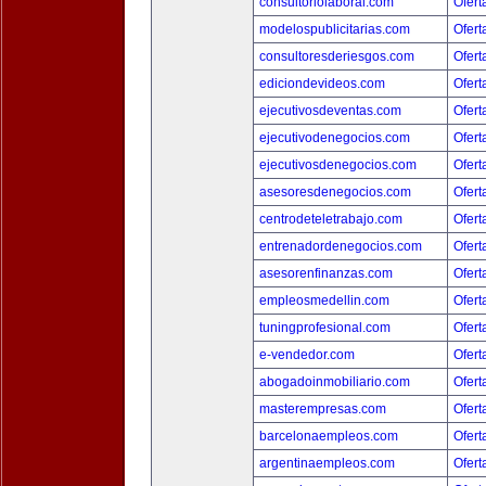
consultoriolaboral.com
Ofert
modelospublicitarias.com
Ofert
consultoresderiesgos.com
Ofert
ediciondevideos.com
Ofert
ejecutivosdeventas.com
Ofert
ejecutivodenegocios.com
Ofert
ejecutivosdenegocios.com
Ofert
asesoresdenegocios.com
Ofert
centrodeteletrabajo.com
Ofert
entrenadordenegocios.com
Ofert
asesorenfinanzas.com
Ofert
empleosmedellin.com
Ofert
tuningprofesional.com
Ofert
e-vendedor.com
Ofert
abogadoinmobiliario.com
Ofert
masterempresas.com
Ofert
barcelonaempleos.com
Ofert
argentinaempleos.com
Ofert