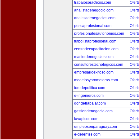
trabajospracticos.com
Ofert
analistadenegocio.com
Ofert
analistadenegocios.com
Ofert
pescaprofesional.com
Ofert
profesionalesautonomos.com
Ofert
futbolistaprofesional.com
Ofert
centrodecapacitacion.com
Ofert
masterdenegocios.com
Ofert
consultorestecnologicos.com
Ofert
empresarioexitoso.com
Ofert
modelosypromotoras.com
Ofert
forodepolitica.com
Ofert
e-ingenieros.com
Ofert
dondetrabajar.com
Ofert
gestiondenegocio.com
Ofert
lavapisos.com
Ofert
empleosenparaguay.com
Ofert
e-gerentes.com
Ofert