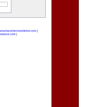
sesoriacomercioexterior.com
|
eelance.com
|