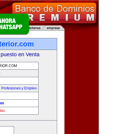
terior.com
 puesto en Venta
RIOR.COM
m
,
Profesiones y Empleo
com
tas