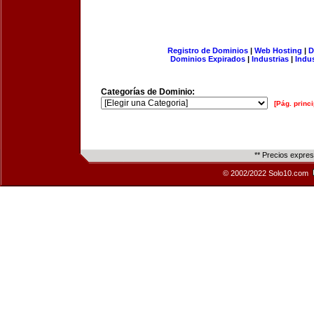
Registro de Dominios
|
Web Hosting
|
D
Dominios Expirados
|
Industrias
|
Indu
Categorías de Dominio:
[Pág. princi
** Precios expre
© 2002/2022 Solo10.com