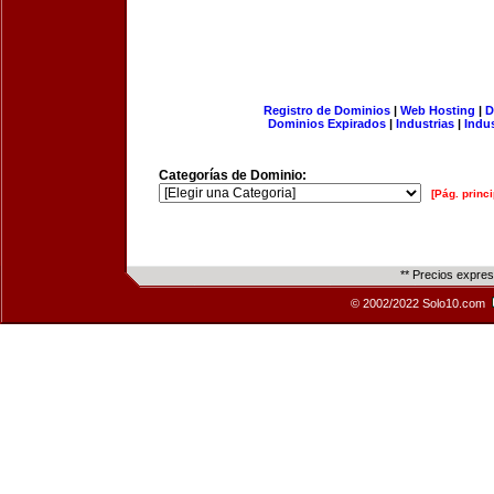
Registro de Dominios
|
Web Hosting
|
D
Dominios Expirados
|
Industrias
|
Indu
Categorías de Dominio:
[Pág. princi
** Precios expre
© 2002/2022 Solo10.com