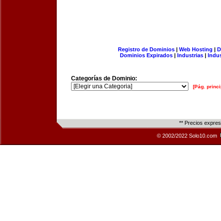
Registro de Dominios
|
Web Hosting
|
D
Dominios Expirados
|
Industrias
|
Indu
Categorías de Dominio:
[Pág. princi
** Precios expre
© 2002/2022 Solo10.com