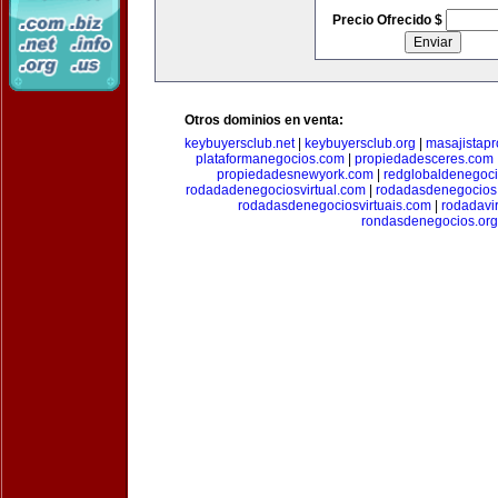
Precio Ofrecido $
Otros dominios en venta:
keybuyersclub.net
|
keybuyersclub.org
|
masajistapr
plataformanegocios.com
|
propiedadesceres.com
propiedadesnewyork.com
|
redglobaldenegoc
rodadadenegociosvirtual.com
|
rodadasdenegocios
rodadasdenegociosvirtuais.com
|
rodadavi
rondasdenegocios.org