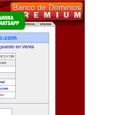
o.com
 puesto en Venta
ICO.COM
.com
rta!
o.com
tas