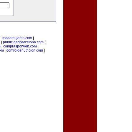
|
modamujeres.com
|
m
|
publicidadbarcelona.com
|
m
|
comprasporweb.com
|
com
|
controldenutricion.com
|